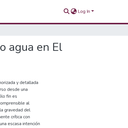
Log In
o agua en El
norizada y detallada
urso desde una
ólo fin es
comprensible al
 la gravedad del
ente crítica con
 una escasa intención