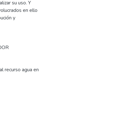
lizar su uso. Y
volucrados en ello
bución y
DOR
al recurso agua en