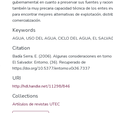
gubernamental en cuanto a preservar sus fuentes y raciona
también la muy precaria capacidad técnica de los entes in
para encontrar mejores alternativas de explotación, distri
comercialización.
Keywords
AGUA
,
USO DEL AGUA
,
CICLO DEL AGUA
,
EL SALVA
Citation
Badía Serra, E. (2006). Algunas consideraciones en torno 
El Salvador. Entorno, (36). Recuperado de
a
https://doi.org/10.5377/entorno.v0i36.7337
URI
http://hdl.handle.net/11298/846
Collections
Artículos de revistas UTEC