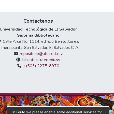
Contáctenos
Universidad Tecnológica de El Salvador
Sistema Bibliotecario
Calle Arce No. 1114, edificio Benito Juárez,
rimera planta, San Salvador, El Salvador, C. A.
repositorio@utec.edu.sv
biblioteca.utec.edu.sv
+(503) 2275-8970
Hi! Could we please enable some additional services for