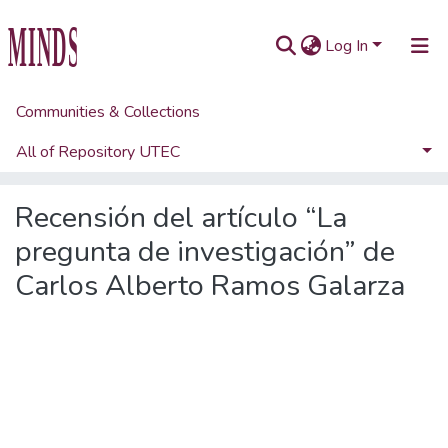
Log In
Communities & Collections
Home
Artículos académicos y de opinión
Artículos de revistas UTEC
All of Repository UTEC
Recensión del artículo “La pregunta de investigación” de Carlos Alberto Ramos Galarza
Statistics
Recensión del artículo “La
pregunta de investigación” de
Carlos Alberto Ramos Galarza