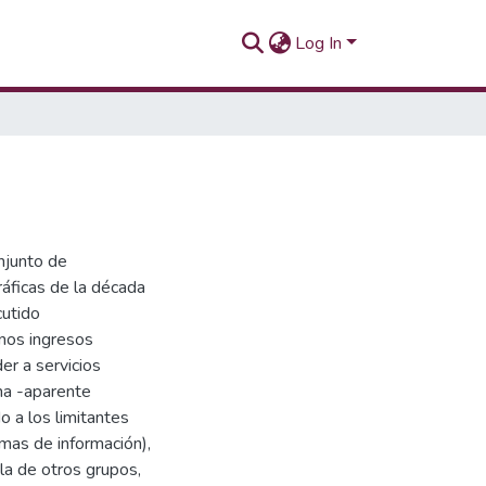
Log In
njunto de
ráficas de la década
cutido
enos ingresos
er a servicios
na -aparente
 a los limitantes
emas de información),
la de otros grupos,