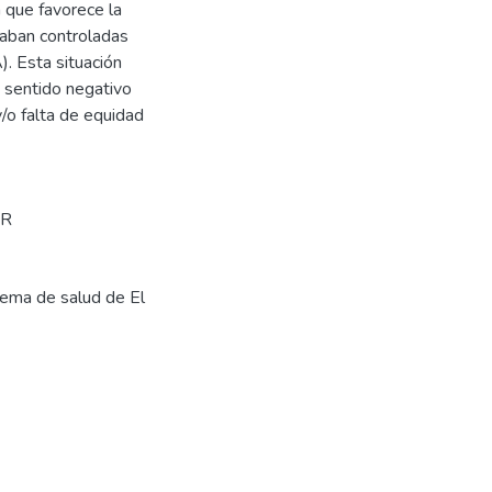
 que favorece la
taban controladas
). Esta situación
n sentido negativo
y/o falta de equidad
OR
tema de salud de El