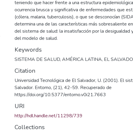
teniendo que hacer frente a una estructura epidemiológica
ocurrencia brusca y significativa de enfermedades que es
(cólera, malaria, tuberculosis), o que se desconocían (SIDA
determina una de las características más sobresaliente e
del sistema de salud: la insatisfacción por la desigualdad 
a
del modelo de salud.
Keywords
SISTEMA DE SALUD
,
AMÉRICA LATINA
,
EL SALVAD
Citation
Universidad Tecnológica de El Salvador, U. (2001). El sis
Salvador. Entorno, (21), 42-59. Recuperado de
https://doi.org/10.5377/entorno.v0i21.7663
URI
http://hdl.handle.net/11298/739
Collections