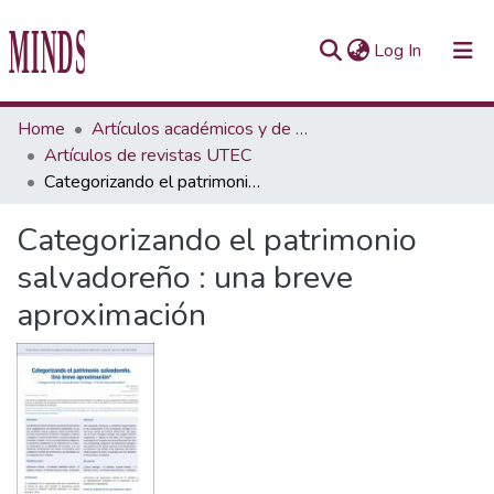
(current)
Log In
Communities & Collections
Home
Artículos académicos y de opinión
Artículos de revistas UTEC
All of Repository UTEC
Categorizando el patrimonio salvadoreño : una breve aproximación
Statistics
Categorizando el patrimonio
salvadoreño : una breve
aproximación