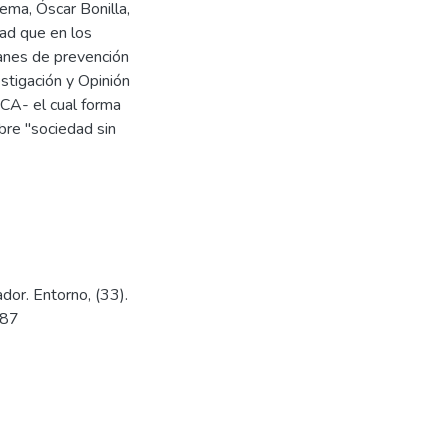
tema, Óscar Bonilla,
dad que en los
lanes de prevención
estigación y Opinión
CA- el cual forma
mbre "sociedad sin
dor. Entorno, (33).
387