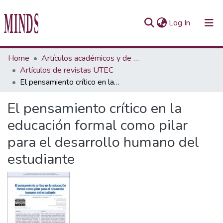
(current)
Log In
Communities & Collections
Home
Artículos académicos y de opinión
Artículos de revistas UTEC
All of Repository UTEC
El pensamiento crítico en la educación formal como pilar para el desarrollo humano del estudiante
Statistics
El pensamiento crítico en la
educación formal como pilar
para el desarrollo humano del
estudiante