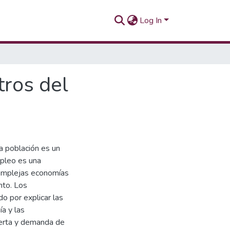
Log In
tros del
a población es un
mpleo es una
complejas economías
nto. Los
o por explicar las
a y las
ferta y demanda de