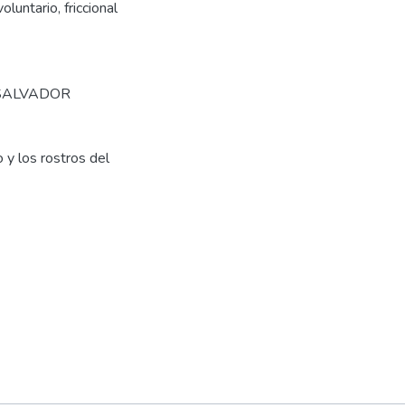
luntario, friccional
SALVADOR
o y los rostros del