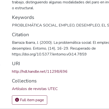
trabajo, distinguiendo algunas modalidades del paro en invo
o estructural.
Keywords
PROBLEMÁTICA SOCIAL
,
EMPLEO
,
DESEMPLEO
,
EL 
Citation
Barraza Ibarra, J. (2000). La problemática social: El emple
desempleo. Entorno, (14), 16-29. Recuperado de
https://doi.org/10.5377/entorno.v0i14.7859
URI
a
http://hdl.handle.net/11298/696
Collections
Artículos de revistas UTEC
Full item page