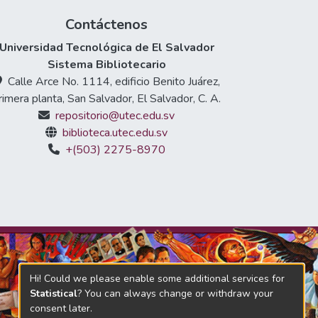
Contáctenos
Universidad Tecnológica de El Salvador
Sistema Bibliotecario
Calle Arce No. 1114, edificio Benito Juárez,
rimera planta, San Salvador, El Salvador, C. A.
repositorio@utec.edu.sv
biblioteca.utec.edu.sv
+(503) 2275-8970
Hi! Could we please enable some additional services for
Statistical
? You can always change or withdraw your
consent later.