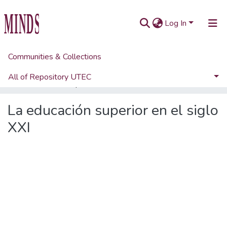
Log In
Communities & Collections
Home
Artículos académicos y de opinión
Artículos de revistas UTEC
All of Repository UTEC
La educación superior en el siglo XXI
Statistics
La educación superior en el siglo
XXI