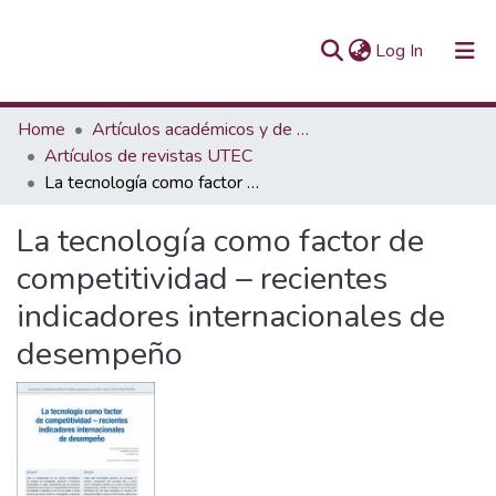
(current)
Log In
Communities & Collections
Home
Artículos académicos y de opinión
Artículos de revistas UTEC
All of Repository UTEC
La tecnología como factor de competitividad – recientes indicadores internacionales de desempeño
Statistics
La tecnología como factor de
competitividad – recientes
indicadores internacionales de
desempeño