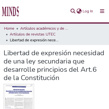
(current)
Log In
Communities & Collections
Home
Artículos académicos y de opinión
Artículos de revistas UTEC
All of Repository UTEC
Libertad de expresión necesidad de una ley secundaria que desarrolle principios del Art.6 de la Constitución
Statistics
Libertad de expresión necesidad
de una ley secundaria que
desarrolle principios del Art.6
de la Constitución