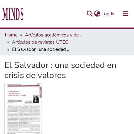
(current)
Log In
Communities & Collections
Home
Artículos académicos y de opinión
Artículos de revistas UTEC
All of Repository UTEC
El Salvador : una sociedad en crisis de valores
Statistics
El Salvador : una sociedad en
crisis de valores