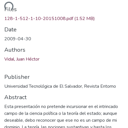
ding...
Files
128-1-512-1-10-20151008.pdf
(1.52 MB)
Date
2009-04-30
Authors
Vidal, Juan Héctor
Publisher
Universidad Tecnológica de El Salvador, Revista Entorno
Abstract
Esta presentación no pretende incursionar en el intrincado
campo de la ciencia política o la teoría del estado; aunque
deseable, debo reconocer que ese no es un campo de mi
dominio. La teoría, las nociones sustantivas y hasta los