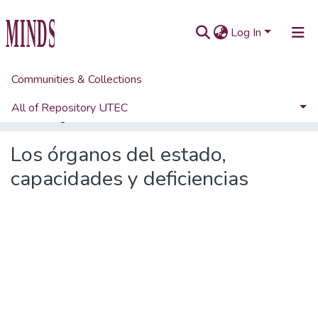
Log In
Communities & Collections
Home
Artículos académicos y de opinión
Artículos de revistas UTEC
All of Repository UTEC
Los órganos del estado, capacidades y deficiencias
Statistics
Los órganos del estado,
capacidades y deficiencias