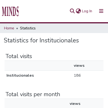
(current)
Log In
Communities & Collections
Home
Statistics
All of Repository UTEC
Statistics for Institucionales
Total visits
views
Institucionales
186
Total visits per month
views