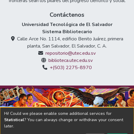
fronteras sean los pilares del progreso científico y social.
Contáctenos
Universidad Tecnológica de El Salvador
Sistema Bibliotecario
Calle Arce No. 1114, edificio Benito Juárez, primera
planta, San Salvador, El Salvador, C. A.
repositorio@utec.edu.sv
biblioteca.utec.edu.sv
+(503) 2275-8970
Hi! Could we please enable some additional services for
Statistical
? You can always change or withdraw your consent
later.