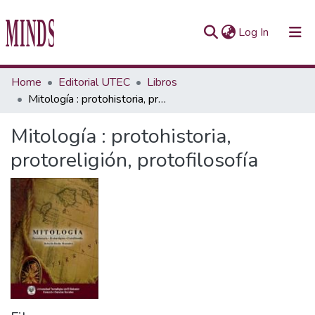
(current)
Log In
Communities & Collections
Home
Editorial UTEC
Libros
Mitología : protohistoria, protoreligión, protofilosofía
All of Repository UTEC
Mitología : protohistoria,
Statistics
protoreligión, protofilosofía