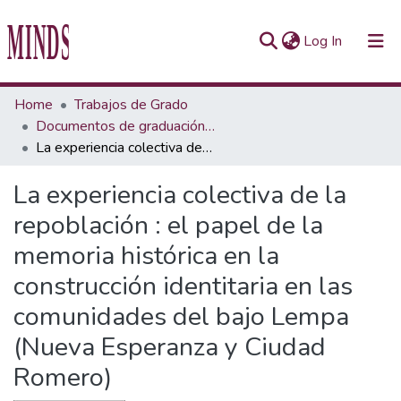
(current)
Log In
Communities & Collections
Home
Trabajos de Grado
Documentos de graduación de pregrados
All of Repository UTEC
La experiencia colectiva de la repoblación : el papel de la memoria histórica en la construcción identitaria en las comunidades del bajo Lempa (Nueva Esperanza y Ciudad Romero)
Statistics
La experiencia colectiva de la
repoblación : el papel de la
memoria histórica en la
construcción identitaria en las
comunidades del bajo Lempa
(Nueva Esperanza y Ciudad
Romero)