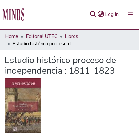
(current)
Log In
Communities & Collections
Home
Editorial UTEC
Libros
Estudio histórico proceso de independencia : 1811-1823
All of Repository UTEC
Estudio histórico proceso de
Statistics
independencia : 1811-1823