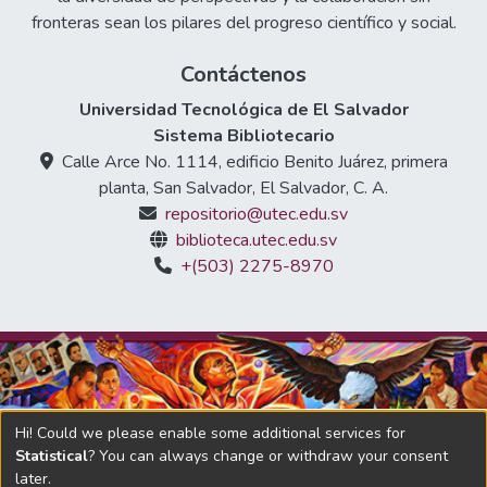
fronteras sean los pilares del progreso científico y social.
Contáctenos
Universidad Tecnológica de El Salvador
Sistema Bibliotecario
Calle Arce No. 1114, edificio Benito Juárez, primera
planta, San Salvador, El Salvador, C. A.
repositorio@utec.edu.sv
biblioteca.utec.edu.sv
+(503) 2275-8970
Hi! Could we please enable some additional services for
Statistical
? You can always change or withdraw your consent
later.