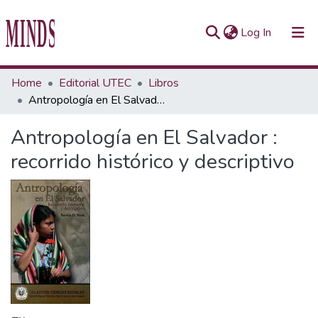
(current)
Log In
Communities & Collections
Home
Editorial UTEC
Libros
Antropología en El Salvador : recorrido histórico y descriptivo
All of Repository UTEC
Antropología en El Salvador :
Statistics
recorrido histórico y descriptivo