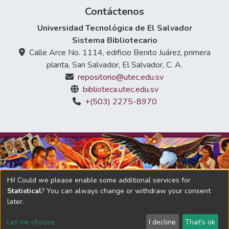
Contáctenos
Universidad Tecnológica de El Salvador
Sistema Bibliotecario
Calle Arce No. 1114, edificio Benito Juárez, primera
planta, San Salvador, El Salvador, C. A.
repositorio@utec.edu.sv
biblioteca.utec.edu.sv
+(503) 2275-8970
Hi! Could we please enable some additional services for
Statistical
? You can always change or withdraw your consent
later.
DSpace software
copyright © 2002-2026
LYRASIS
Let me choose
I decline
That's ok