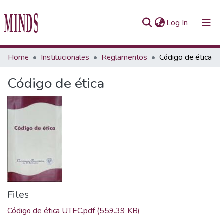
(current)
Log In
Communities & Collections
Home
Institucionales
Reglamentos
Código de ética
All of Repository UTEC
Código de ética
Statistics
Files
Código de ética UTEC.pdf
(559.39 KB)