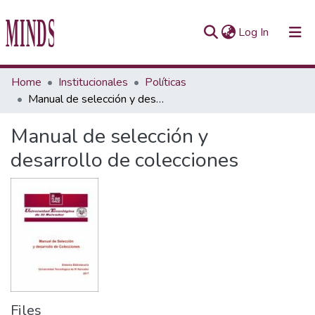
(current)
Log In
Communities & Collections
Home
Institucionales
Políticas
Manual de selección y desarrollo de colecciones
All of Repository UTEC
Manual de selección y
Statistics
desarrollo de colecciones
Files