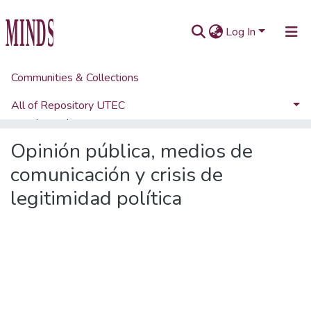
Log In
Communities & Collections
Home
Artículos académicos y de opinión
Artículos de revistas UTEC
All of Repository UTEC
Opinión pública, medios de comunicación y crisis de legitimidad política
Statistics
Opinión pública, medios de
comunicación y crisis de
legitimidad política