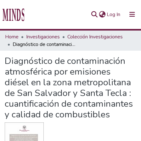
(current)
Log In
Communities & Collections
Home
Investigaciones
Colección Investigaciones
Diagnóstico de contaminación atmosférica por emisiones diésel en la zona metropolitana de San Salvador y Santa Tecla : cuantificación de contaminantes y calidad de combustibles
All of Repository UTEC
Diagnóstico de contaminación
Statistics
atmosférica por emisiones
diésel en la zona metropolitana
de San Salvador y Santa Tecla :
cuantificación de contaminantes
y calidad de combustibles