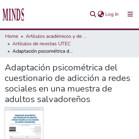
(current)
Log In
Communities & Collections
Home
Artículos académicos y de opinión
Artículos de revistas UTEC
All of Repository UTEC
Adaptación psicométrica del cuestionario de adicción a redes sociales en una muestra de adultos salvadoreños
Statistics
Adaptación psicométrica del
cuestionario de adicción a redes
sociales en una muestra de
adultos salvadoreños