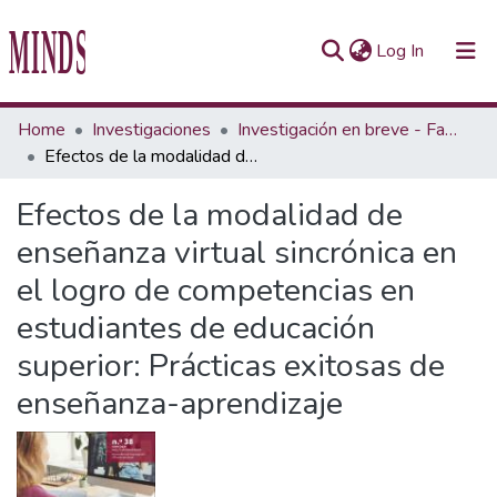
(current)
Log In
Communities & Collections
Home
Investigaciones
Investigación en breve - Fascículo
Efectos de la modalidad de enseñanza virtual sincrónica en el logro de competencias en estudiantes de educación superior: Prácticas exitosas de enseñanza-aprendizaje
All of Repository UTEC
Efectos de la modalidad de
Statistics
enseñanza virtual sincrónica en
el logro de competencias en
estudiantes de educación
superior: Prácticas exitosas de
enseñanza-aprendizaje