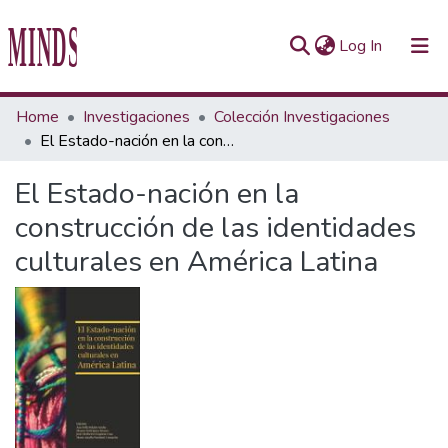
(current)
Log In
Communities & Collections
Home
Investigaciones
Colección Investigaciones
El Estado-nación en la construcción de las identidades culturales en América Latina
All of Repository UTEC
El Estado-nación en la
Statistics
construcción de las identidades
culturales en América Latina