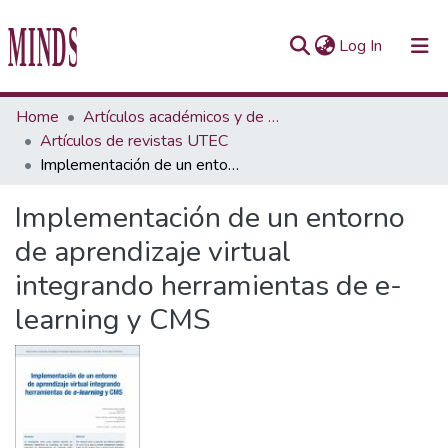
(current)
Log In
Communities & Collections
Home
Artículos académicos y de opinión
Artículos de revistas UTEC
All of Repository UTEC
Implementación de un entorno de aprendizaje virtual integrando herramientas de e-learning y CMS
Statistics
Implementación de un entorno
de aprendizaje virtual
integrando herramientas de e-
learning y CMS