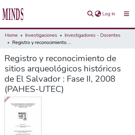
(current)
Log In
Communities & Collections
Home
Investigaciones
Investigadores - Docentes
Registro y reconocimiento de sitios arqueológicos históricos de El Salvador : Fase II, 2008 (PAHES-UTEC)
All of Repository UTEC
Registro y reconocimiento de
Statistics
sitios arqueológicos históricos
de El Salvador : Fase II, 2008
(PAHES-UTEC)