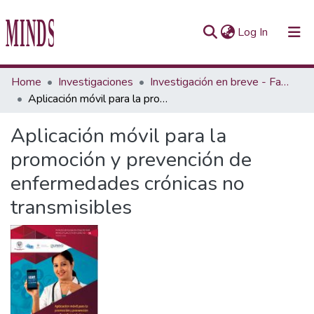
(current)
Log In
Communities & Collections
Home
Investigaciones
Investigación en breve - Fascículo
Aplicación móvil para la promoción y prevención de enfermedades crónicas no transmisibles
All of Repository UTEC
Aplicación móvil para la
Statistics
promoción y prevención de
enfermedades crónicas no
transmisibles