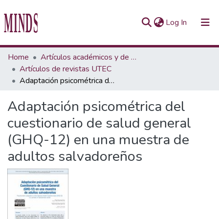
(current)
Log In
Communities & Collections
Home
Artículos académicos y de opinión
Artículos de revistas UTEC
All of Repository UTEC
Adaptación psicométrica del cuestionario de salud general (GHQ-12) en una muestra de adultos salvadoreños
Statistics
Adaptación psicométrica del
cuestionario de salud general
(GHQ-12) en una muestra de
adultos salvadoreños