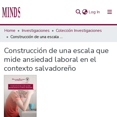
(current)
Log In
Communities & Collections
Home
Investigaciones
Colección Investigaciones
Construcción de una escala que mide ansiedad laboral en el contexto salvadoreño
All of Repository UTEC
Construcción de una escala que
Statistics
mide ansiedad laboral en el
contexto salvadoreño