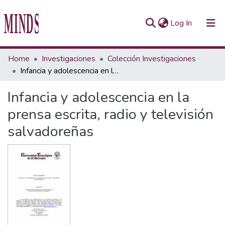
(current)
Log In
Communities & Collections
Home
Investigaciones
Colección Investigaciones
Infancia y adolescencia en la prensa escrita, radio y televisión salvadoreñas
All of Repository UTEC
Infancia y adolescencia en la
Statistics
prensa escrita, radio y televisión
salvadoreñas