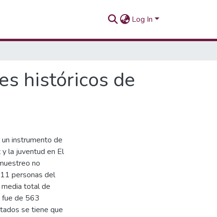
Log In
es históricos de
r un instrumento de
 y la juventud en El
n muestreo no
.111 personas del
a media total de
s fue de 563
tados se tiene que