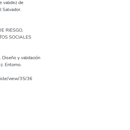
e validez de
l Salvador.
DE RIESGO
,
TOS SOCIALES
). Diseño y validación
ez. Entorno.
rticle/view/35/36