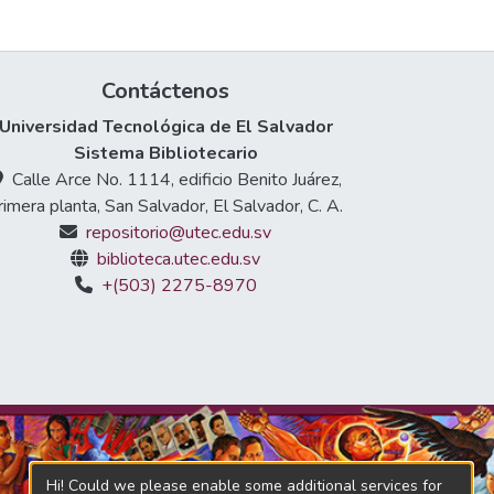
Contáctenos
Universidad Tecnológica de El Salvador
Sistema Bibliotecario
Calle Arce No. 1114, edificio Benito Juárez,
rimera planta, San Salvador, El Salvador, C. A.
repositorio@utec.edu.sv
biblioteca.utec.edu.sv
+(503) 2275-8970
Hi! Could we please enable some additional services for