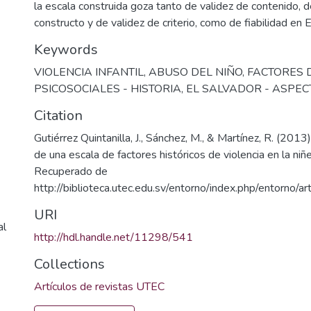
la escala construida goza tanto de validez de contenido, d
constructo y de validez de criterio, como de fiabilidad en E
Keywords
VIOLENCIA INFANTIL
,
ABUSO DEL NIÑO
,
FACTORES 
PSICOSOCIALES - HISTORIA
,
EL SALVADOR - ASPEC
Citation
Gutiérrez Quintanilla, J., Sánchez, M., & Martínez, R. (2013
de una escala de factores históricos de violencia en la niñ
Recuperado de
http://biblioteca.utec.edu.sv/entorno/index.php/entorno/a
URI
al
http://hdl.handle.net/11298/541
Collections
Artículos de revistas UTEC