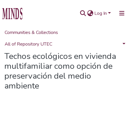
Log In
Communities & Collections
Home
Investigaciones
Investigadores - Docentes
Techos ecológicos en vivienda multifamiliar como opción de preservación del medio ambiente
All of Repository UTEC
Techos ecológicos en vivienda
Statistics
multifamiliar como opción de
preservación del medio
ambiente