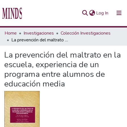
(current)
Log In
Communities & Collections
Home
Investigaciones
Colección Investigaciones
La prevención del maltrato en la escuela, experiencia de un programa entre alumnos de educación media
All of Repository UTEC
La prevención del maltrato en la
Statistics
escuela, experiencia de un
programa entre alumnos de
educación media