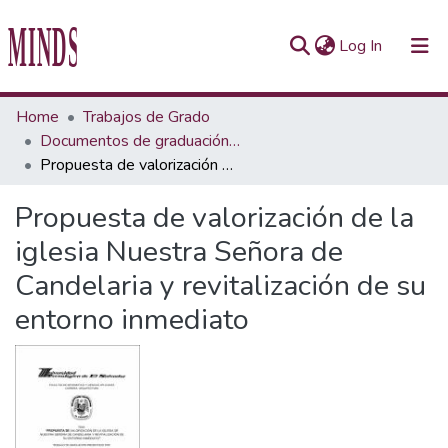
(current)
Log In
Communities & Collections
Home
Trabajos de Grado
Documentos de graduación de pregrados
All of Repository UTEC
Propuesta de valorización de la iglesia Nuestra Señora de Candelaria y revitalización de su entorno inmediato
Statistics
Propuesta de valorización de la
iglesia Nuestra Señora de
Candelaria y revitalización de su
entorno inmediato