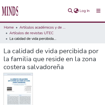
(current)
Log In
Communities & Collections
Home
Artículos académicos y de opinión
Artículos de revistas UTEC
All of Repository UTEC
La calidad de vida percibida por la familia que reside en la zona costera salvadoreña
Statistics
La calidad de vida percibida por
la familia que reside en la zona
costera salvadoreña