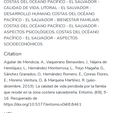
COSTAS DEL OCÉANO PACÍFICO - EL SALVADOR -
CALIDAD DE VIDA
,
LITORAL - EL SALVADOR -
DESARROLLO HUMANO
,
COSTAS DEL OCÉANO
PACÍFICO - EL SALVADOR - BIENESTAR FAMILIAR
,
COSTAS DEL OCÉANO PACÍFICO - EL SALVADOR -
ASPECTOS PSICOLÓGICOS
,
COSTAS DEL OCÉANO
PACÍFICO - EL SALVADOR - ASPECTOS
SOCIOECONÓMICOS
Citation
Aguilar de Mendoza, A., Vaquerano Benavides, J., Nájera de
Henríquez, L., Hernández Monterrosa, L., Trejo Magaña, G.,
Sánchez Granados, O., Hernández Romero, E., Coreas Flores,
E., Moreno Ventura, D., & Marquina Martínez, R. (julio-
diciembre, 2019). La calidad de vida percibida por la familia
que reside en la zona costera salvadoreña. Entorno, (68), 9-
16. Recuperado de
https://doi.org/10.5377/entorno.v0i68.8461