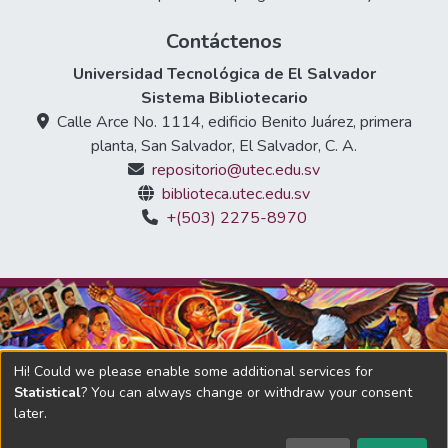
Contáctenos
Universidad Tecnológica de El Salvador
Sistema Bibliotecario
Calle Arce No. 1114, edificio Benito Juárez, primera
planta, San Salvador, El Salvador, C. A.
repositorio@utec.edu.sv
biblioteca.utec.edu.sv
+(503) 2275-8970
Hi! Could we please enable some additional services for
Statistical
? You can always change or withdraw your consent
later.
DSpace software
copyright © 2002-2026
LYRASIS