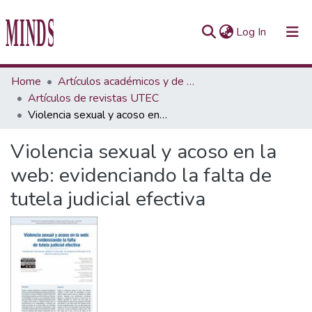
(current)
Log In
Communities & Collections
Home
Artículos académicos y de opinión
Artículos de revistas UTEC
All of Repository UTEC
Violencia sexual y acoso en la web: evidenciando la falta de tutela judicial efectiva
Statistics
Violencia sexual y acoso en la
web: evidenciando la falta de
tutela judicial efectiva