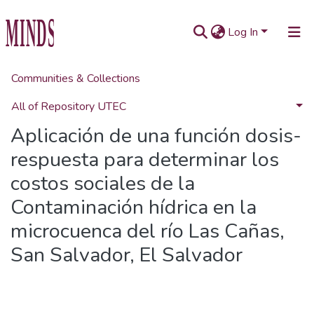
Log In
Communities & Collections
Home
Investigaciones
Colección Investigaciones
Aplicación de una función dosis-respuesta para determinar los costos sociales de la Contaminación hídrica en la microcuenca del río Las Cañas, San Salvador, El Salvador
All of Repository UTEC
Aplicación de una función dosis-
Statistics
respuesta para determinar los
costos sociales de la
Contaminación hídrica en la
microcuenca del río Las Cañas,
San Salvador, El Salvador