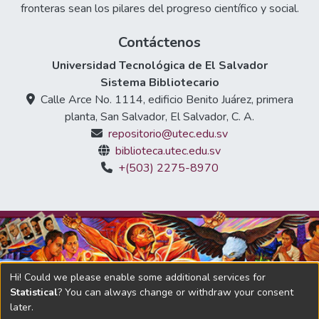
fronteras sean los pilares del progreso científico y social.
Contáctenos
Universidad Tecnológica de El Salvador
Sistema Bibliotecario
Calle Arce No. 1114, edificio Benito Juárez, primera
planta, San Salvador, El Salvador, C. A.
repositorio@utec.edu.sv
biblioteca.utec.edu.sv
+(503) 2275-8970
Hi! Could we please enable some additional services for
Statistical
? You can always change or withdraw your consent
later.