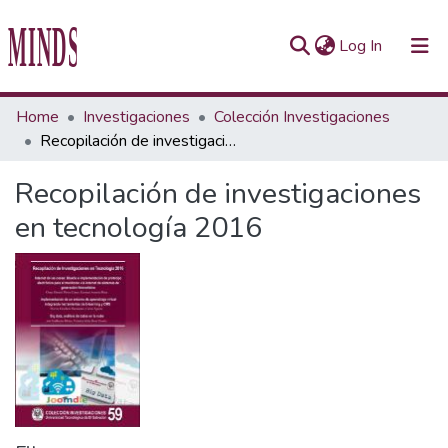
(current)
Log In
Communities & Collections
Home
Investigaciones
Colección Investigaciones
Recopilación de investigaciones en tecnología 2016
All of Repository UTEC
Recopilación de investigaciones
Statistics
en tecnología 2016