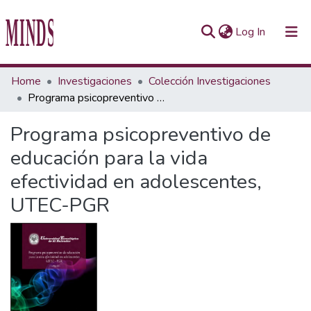
(current)
Log In
Communities & Collections
Home
Investigaciones
Colección Investigaciones
Programa psicopreventivo de educación para la vida efectividad en adolescentes, UTEC-PGR
All of Repository UTEC
Programa psicopreventivo de
Statistics
educación para la vida
efectividad en adolescentes,
UTEC-PGR