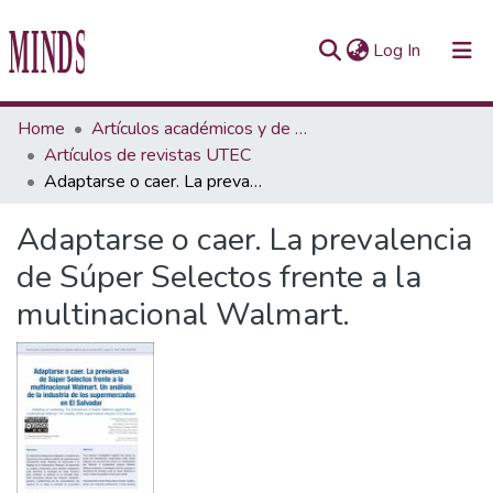
(current)
Log In
Communities & Collections
Home
Artículos académicos y de opinión
Artículos de revistas UTEC
All of Repository UTEC
Adaptarse o caer. La prevalencia de Súper Selectos frente a la multinacional Walmart.
Statistics
Adaptarse o caer. La prevalencia
de Súper Selectos frente a la
multinacional Walmart.