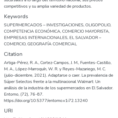
sucursales a lo largo del territorio nacional, sus precios
competitivos y su amplia variedad de productos.
Keywords
SUPERMERCADOS – INVESTIGACIONES
,
OLIGOPOLIO
,
COMPETENCIA ECONÓMICA
,
COMERCIO MAYORISTA
,
EMPRESAS INTERNACIONALES
,
EL SALVADOR –
COMERCIO
,
GEOGRAFÍA COMERCIAL
Citation
Artiga-Pérez, R. A., Cortez-Campos, J. M., Fuentes-Castillo,
M. A., López-Marroquín, W. R. y Reyes-Mazariego, M. C.
(julio-diciembre, 2021). Adaptarse o caer. La prevalencia de
Súper Selectos frente a la multinacional Walmart: Un
análisis de la industria de los supermercados en El Salvador.
Entorno, (72), 76-87.
https://doi.org/10.5377/entorno.v1i72.13240
URI