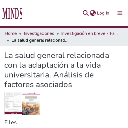
(current)
Log In
Communities & Collections
Home
Investigaciones
Investigación en breve - Fascículo
La salud general relacionada con la adaptación a la vida universitaria. Análisis de factores asociados
All of Repository UTEC
La salud general relacionada
Statistics
con la adaptación a la vida
universitaria. Análisis de
factores asociados
Files