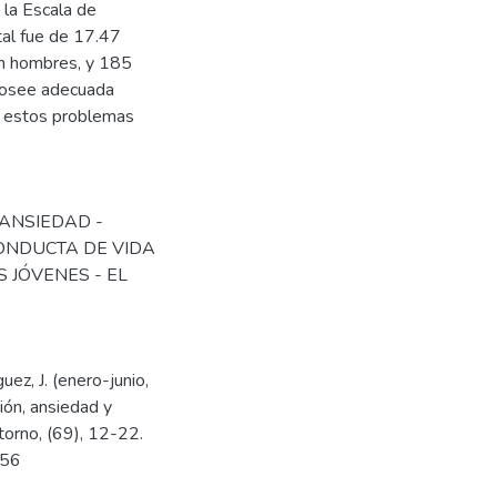
 la Escala de
al fue de 17.47
on hombres, y 185
 posee adecuada
ir estos problemas
ANSIEDAD -
ONDUCTA DE VIDA
 JÓVENES - EL
uez, J. (enero-junio,
ión, ansiedad y
orno, (69), 12-22.
556