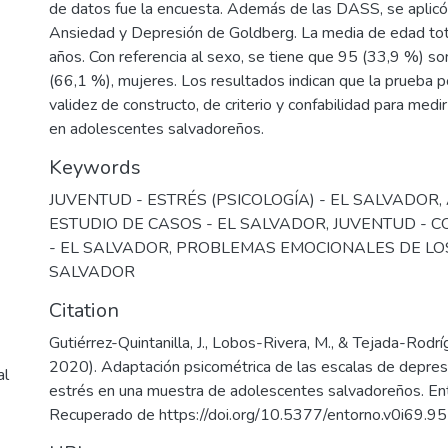
de datos fue la encuesta. Además de las DASS, se aplicó
Ansiedad y Depresión de Goldberg. La media de edad tot
años. Con referencia al sexo, se tiene que 95 (33,9 %) s
(66,1 %), mujeres. Los resultados indican que la prueba
validez de constructo, de criterio y confabilidad para med
en adolescentes salvadoreños.
Keywords
JUVENTUD - ESTRÉS (PSICOLOGÍA) - EL SALVADOR
,
ESTUDIO DE CASOS - EL SALVADOR
,
JUVENTUD - C
- EL SALVADOR
,
PROBLEMAS EMOCIONALES DE LOS
SALVADOR
Citation
Gutiérrez-Quintanilla, J., Lobos-Rivera, M., & Tejada-Rodríg
2020). Adaptación psicométrica de las escalas de depres
al
estrés en una muestra de adolescentes salvadoreños. Ent
Recuperado de https://doi.org/10.5377/entorno.v0i69.9