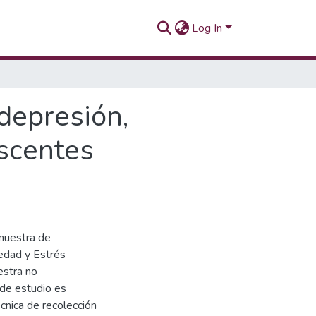
Log In
depresión,
scentes
 muestra de
edad y Estrés
estra no
 de estudio es
écnica de recolección