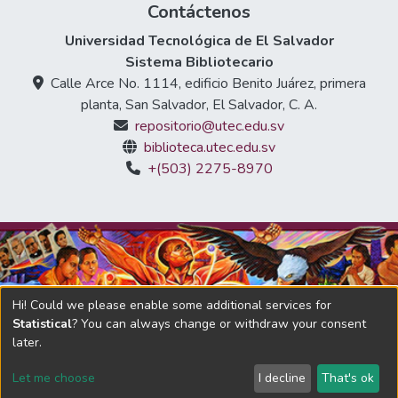
Contáctenos
Universidad Tecnológica de El Salvador
Sistema Bibliotecario
Calle Arce No. 1114, edificio Benito Juárez, primera
planta, San Salvador, El Salvador, C. A.
repositorio@utec.edu.sv
biblioteca.utec.edu.sv
+(503) 2275-8970
Hi! Could we please enable some additional services for
Statistical
? You can always change or withdraw your consent
later.
DSpace software
copyright © 2002-2026
LYRASIS
Let me choose
I decline
That's ok
Adaptado por Universidad Tecnológica de El Salvador