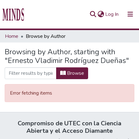
(current)
Log In
Communities & Collections
Home
Browse by Author
All of Repository UTEC
Browsing by Author, starting with
"Ernesto Vladimir Rodríguez Dueñas"
Browse
Error fetching items
Compromiso de UTEC con la Ciencia
Abierta y el Acceso Diamante