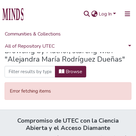
Log In
Communities & Collections
Home
Browse by Author
All of Repository UTEC
Browsing by Author, starting with
"Alejandra María Rodríguez Dueñas"
Browse
Error fetching items
Compromiso de UTEC con la Ciencia
Abierta y el Acceso Diamante