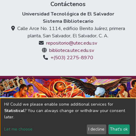
Contáctenos
Universidad Tecnológica de El Salvador
Sistema Bibliotecario
Calle Arce No. 1114, edificio Benito Juárez, primera
planta, San Salvador, El Salvador, C. A.
repositorio@utec.edu.sv
biblioteca.utec.edu.sv
+(503) 2275-8970
Hi! Could we please enable some additional services for
Statistical
? You can always change or withdraw your consent
later.
DSpace software
copyright © 2002-2026
LYRASIS
Let me choose
I decline
That's ok
Adaptado por Universidad Tecnológica de El Salvador